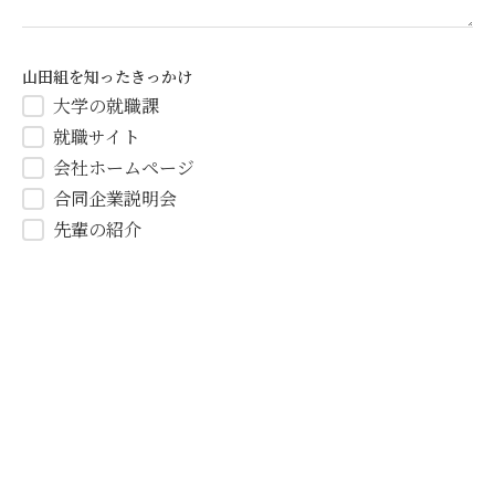
山田組を知ったきっかけ
大学の就職課
就職サイト
会社ホームページ
合同企業説明会
先輩の紹介
インターネット検索
その他
建設業への就職意向
第一志望
選択肢の一つ
まだ分からない
他業界が第一志望