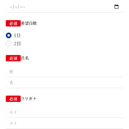
希望日数
必須
1日
2日
氏名
必須
フリガナ
必須