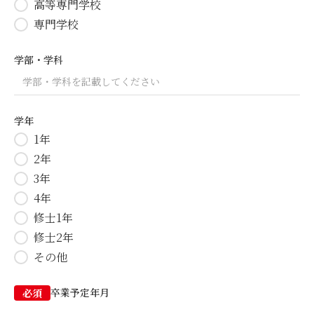
高等専門学校
専門学校
学部・学科
学年
1年
2年
3年
4年
修士1年
修士2年
その他
卒業予定年月
必須