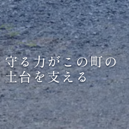
守
る
力
が
こ
の
町
の
土
台
を
支
え
る